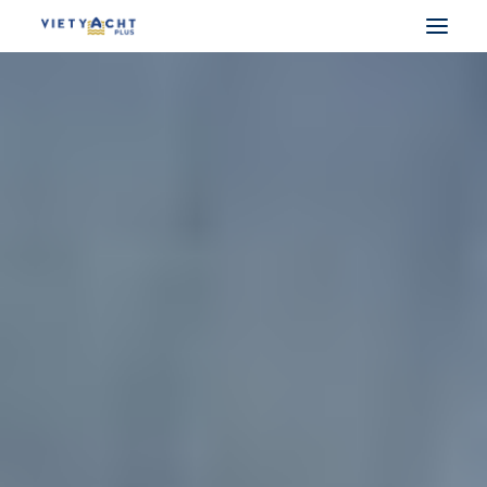
VIETYACHT PLUS
DU THUYỀN PHÁP
DU THUYỀN Ý
DU THUYỀN UAE
DU THUYỀN ĐIỆN
MUA BÁN DU THUYỀN
CHO THUÊ DU THUYỀN
LẤY BẰNG LÁI THUYỀN
SEARCH