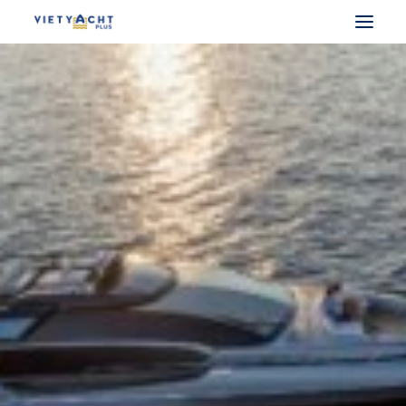
VIETYACHT PLUS
DU THUYỀN PHÁP
DU THUYỀN Ý
DU THUYỀN UAE
DU THUYỀN ĐIỆN
MUA BÁN DU THUYỀN
CHO THUÊ DU THUYỀN
LẤY BẰNG LÁI THUYỀN
SEARCH