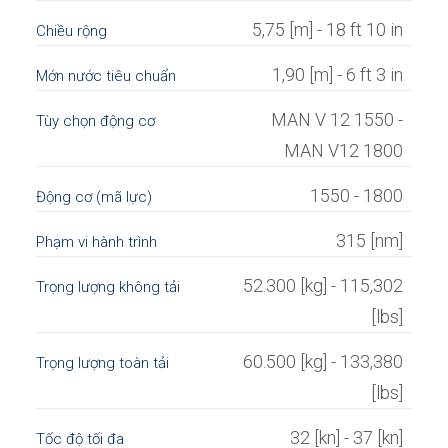
5,75 [m] - 18 ft 10 in
Chiều rộng
1,90 [m] - 6 ft 3 in
Mớn nước tiêu chuẩn
MAN V 12 1550 -
Tùy chọn động cơ
MAN V12 1800
1550 - 1800
Động cơ (mã lực)
315 [nm]
Phạm vi hành trình
52.300 [kg] - 115,302
Trọng lượng không tải
[lbs]
60.500 [kg] - 133,380
Trọng lượng toàn tải
[lbs]
32 [kn] - 37 [kn]
Tốc độ tối đa