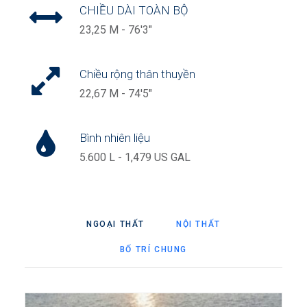
CHIỀU DÀI TOÀN BỘ
23,25 M - 76'3"
Chiều rộng thân thuyền
22,67 M - 74'5"
Bình nhiên liệu
5.600 L - 1,479 US GAL
NGOẠI THẤT
NỘI THẤT
BỐ TRÍ CHUNG