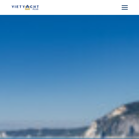
VIETYACHT PLUS
DU THUYỀN PHÁP
DU THUYỀN Ý
DU THUYỀN UAE
DU THUYỀN ĐIỆN
MUA BÁN DU THUYỀN
CHO THUÊ DU THUYỀN
LẤY BẰNG LÁI THUYỀN
SEARCH