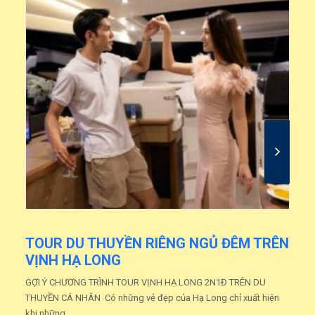
TOUR DU THUYỀN HẠ LONG 8 TIẾNG BẤT
TẬN
GỢI Ý CHƯƠNG TRÌNH DU THUYỀN RIÊNG TẠI HẠ LONG Nếu tour
2 giờ dành cho check-in và tour 4-6 giờ phù hợp để tham quan…