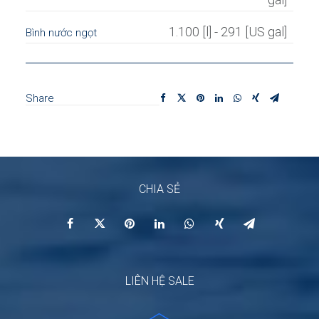
1.100 [l] - 291 [US gal]
Bình nước ngọt
Share
CHIA SẺ
LIÊN HỆ SALE