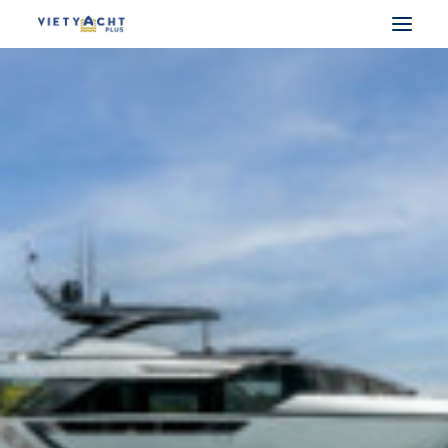
VIETYACHT PLUS
DU THUYỀN PHÁP
DU THUYỀN Ý
DU THUYỀN UAE
DU THUYỀN ĐIỆN
MUA BÁN DU THUYỀN
CHO THUÊ DU THUYỀN
LẤY BẰNG LÁI THUYỀN
SEARCH