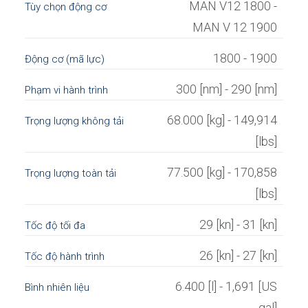
MAN V12 1800 -
Tùy chọn động cơ
MAN V 12 1900
1800 - 1900
Động cơ (mã lực)
300 [nm] - 290 [nm]
Phạm vi hành trình
68.000 [kg] - 149,914
Trọng lượng không tải
[lbs]
77.500 [kg] - 170,858
Trọng lượng toàn tải
[lbs]
29 [kn] - 31 [kn]
Tốc độ tối đa
26 [kn] - 27 [kn]
Tốc độ hành trình
6.400 [l] - 1,691 [US
Bình nhiên liệu
gal]