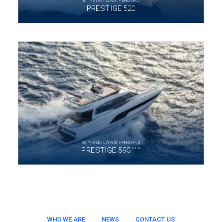
DU THUYỀN LÁI NÓC HẠNG SANG
PRESTIGE 520
DU THUYỀN LÁI NÓC HẠNG SANG
NEW
PRESTIGE 590
WHO WE ARE
NEWS
CONTACT US