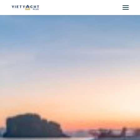
VIETYACHT PLUS
DU THUYỀN PHÁP
DU THUYỀN Ý
DU THUYỀN UAE
DU THUYỀN ĐIỆN
MUA BÁN DU THUYỀN
CHO THUÊ DU THUYỀN
LẤY BẰNG LÁI THUYỀN
SEARCH