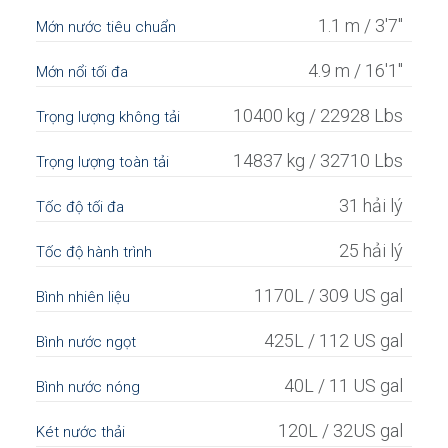
1.1 m / 3'7"
Mớn nước tiêu chuẩn
4.9 m / 16'1"
Mớn nổi tối đa
10400 kg / 22928 Lbs
Trọng lượng không tải
14837 kg / 32710 Lbs
Trọng lượng toàn tải
31 hải lý
Tốc độ tối đa
25 hải lý
Tốc độ hành trình
1170L / 309 US gal
Bình nhiên liệu
425L / 112 US gal
Bình nước ngọt
40L / 11 US gal
Bình nước nóng
120L / 32US gal
Két nước thải