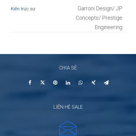
Garroni Design/ JP
Kiến trúc sư
Concepts/ Prestige
Engineering
CHIA SẺ
LIÊN HỆ SALE