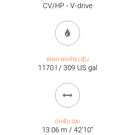
CV/HP - V-drive
BÌNH NHIÊN LIỆU
1170 l / 309 US gal
CHIỀU DÀI
13.06 m / 42'10"