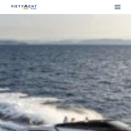
VIETYACHT PLUS
DU THUYỀN PHÁP
DU THUYỀN Ý
DU THUYỀN UAE
DU THUYỀN ĐIỆN
MUA BÁN DU THUYỀN
CHO THUÊ DU THUYỀN
LẤY BẰNG LÁI THUYỀN
SEARCH