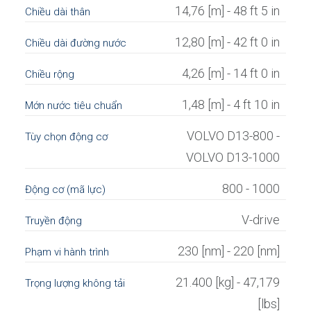
14,76 [m] - 48 ft 5 in
Chiều dài thân
12,80 [m] - 42 ft 0 in
Chiều dài đường nước
4,26 [m] - 14 ft 0 in
Chiều rộng
1,48 [m] - 4 ft 10 in
Mớn nước tiêu chuẩn
VOLVO D13-800 -
Tùy chọn động cơ
VOLVO D13-1000
800 - 1000
Động cơ (mã lực)
V-drive
Truyền động
230 [nm] - 220 [nm]
Phạm vi hành trình
21.400 [kg] - 47,179
Trọng lượng không tải
[lbs]